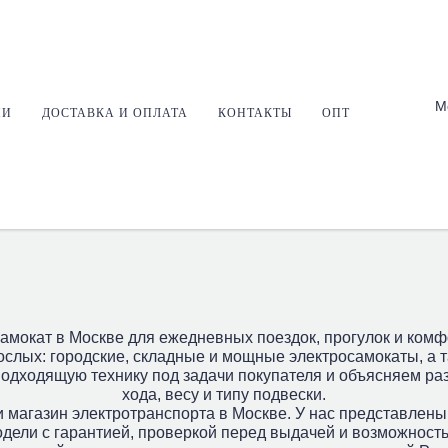
М
ИИ
ДОСТАВКА И ОПЛАТА
КОНТАКТЫ
ОПТ
велосипеды
Электроскутеры
Электропитбайки
Эндуро
амокат в Москве для ежедневных поездок, прогулок и комф
лых: городские, складные и мощные электросамокаты, а та
подходящую технику под задачи покупателя и объясняем ра
хода, весу и типу подвески.
 магазин электротранспорта в Москве. У нас представлены 
одели с гарантией, проверкой перед выдачей и возможность