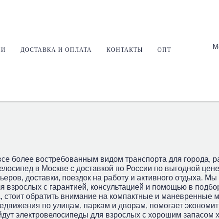
М
ИИ
ДОСТАВКА И ОПЛАТА
КОНТАКТЫ
ОПТ
велосипеды
Электроскутеры
Электропитбайки
Эндуро
се более востребованным видом транспорта для города, р
елосипед в Москве с доставкой по России по выгодной цене
ьеров, доставки, поездок на работу и активного отдыха. 
я взрослых с гарантией, консультацией и помощью в подбо
, стоит обратить внимание на компактные и маневренные 
едвижения по улицам, паркам и дворам, помогает экономит
йдут электровелосипеды для взрослых с хорошим запасом 