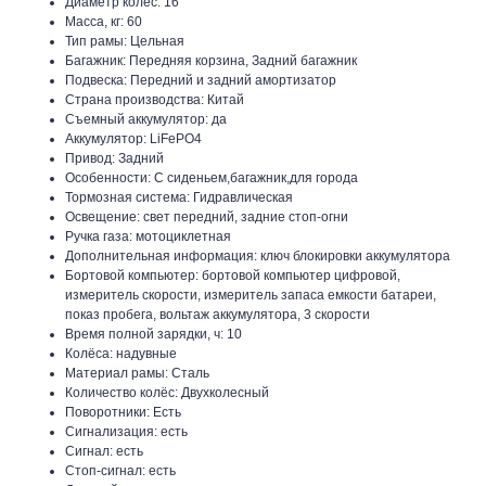
Диаметр колёс: 16
Масса, кг: 60
Тип рамы: Цельная
Багажник: Передняя корзина, Задний багажник
Подвеска: Передний и задний амортизатор
Страна производства: Китай
Съемный аккумулятор: да
Аккумулятор: LiFePO4
Привод: Задний
Особенности: С сиденьем,багажник,для города
Тормозная система: Гидравлическая
Освещение: свет передний, задние стоп-огни
Ручка газа: мотоциклетная
Дополнительная информация: ключ блокировки аккумулятора
Бортовой компьютер: бортовой компьютер цифровой,
измеритель скорости, измеритель запаса емкости батареи,
показ пробега, вольтаж аккумулятора, 3 скорости
Время полной зарядки, ч: 10
Колёса: надувные
Материал рамы: Сталь
Количество колёс: Двухколесный
Поворотники: Есть
Сигнализация: есть
Сигнал: есть
Стоп-сигнал: есть