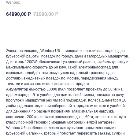
Wenbox
64990,00
₽
71990,00
₽
ДОБАВИТЬ В КОРЗИНУ
Электровелосипед Wenbox U6 — мощная и практичная модель для
курьерской работы, поездок по городу, дачи и загородных маршрутов.
Двигатель 1200W обеспечивает уверенный разгон, стабильную тягу и
максимальную скорость до 60 км/ч. Такой электровелосипед для
взрослых подойдёт тем, кому нужен надёжный транспорт для
доставки, ежедневных поездок по Москве, передвижения между
точками и активного использования за городом.
Аккумулятор ёмкостью 30000 mAh позволяет проехать до 50 км на
одном заряде. Это удобно для длительной смены, поездок на дачу,
прогулок и маршрутов без частой подзарядки. Колёса диаметром 16
дюймов делают модель манёвренной в городском потоке и удобной
для движения по разным покрытиям. Максимальная нагрузка
составляет 200 кг, вес электровелосипеда — 60 кг, что соответствует
классу прочной техники с мощным мотором и ёмкой батареей.
Wenbox U6 особенно полезен для курьеров: в комплект входит
курьерский багажник, который помогает перевозить заказы, сумки и