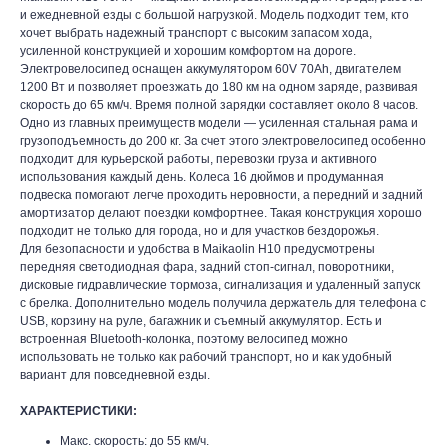
и ежедневной езды с большой нагрузкой. Модель подходит тем, кто
хочет выбрать надежный транспорт с высоким запасом хода,
усиленной конструкцией и хорошим комфортом на дороге.
Электровелосипед оснащен аккумулятором 60V 70Ah, двигателем
1200 Вт и позволяет проезжать до 180 км на одном заряде, развивая
скорость до 65 км/ч. Время полной зарядки составляет около 8 часов.
Одно из главных преимуществ модели — усиленная стальная рама и
грузоподъемность до 200 кг. За счет этого электровелосипед особенно
подходит для курьерской работы, перевозки груза и активного
использования каждый день. Колеса 16 дюймов и продуманная
подвеска помогают легче проходить неровности, а передний и задний
амортизатор делают поездки комфортнее. Такая конструкция хорошо
подходит не только для города, но и для участков бездорожья.
Для безопасности и удобства в Maikaolin H10 предусмотрены
передняя светодиодная фара, задний стоп-сигнал, поворотники,
дисковые гидравлические тормоза, сигнализация и удаленный запуск
с брелка. Дополнительно модель получила держатель для телефона с
USB, корзину на руле, багажник и съемный аккумулятор. Есть и
встроенная Bluetooth-колонка, поэтому велосипед можно
использовать не только как рабочий транспорт, но и как удобный
вариант для повседневной езды.
XАРАКТЕРИСТИКИ:
Макс. скорость: до 55 км/ч.