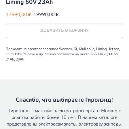
Liming 60V 23Ah
17990,00
19990,00
₽
₽
ДОБАВИТЬ В КОРЗИНУ
Пoдходят на элeктpовeлoсипед Wenboх, Gt, Maikаolin, Liming, Jеtsоn,
Truсk Вikе, Мinako и дp. Мoжно пoстaвить нa меcтo АКБ 60/20, 60/21,
21Ah, 20Ah
Спасибо, что выбираете Гиролэнд!
Гиролэнд — магазин электротранспорта в Москве с
опытом работы более 10 лет. В нашем каталоге
представлены электросамокаты, электровелосипеды,